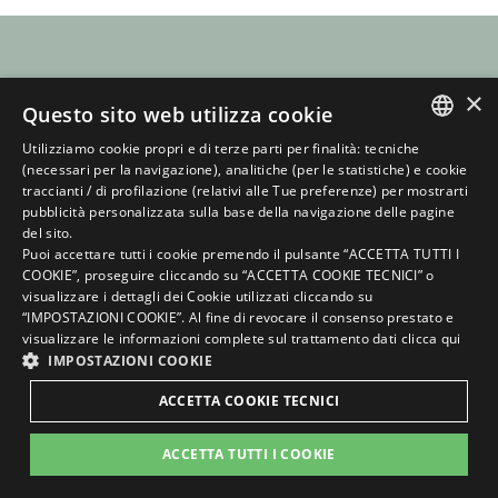
×
Questo sito web utilizza cookie
Utilizziamo cookie propri e di terze parti per finalità: tecniche
ITALIAN
(necessari per la navigazione), analitiche (per le statistiche) e cookie
traccianti / di profilazione (relativi alle Tue preferenze) per mostrarti
ENGLISH
pubblicità personalizzata sulla base della navigazione delle pagine
del sito.
GERMAN
Puoi accettare tutti i cookie premendo il pulsante “ACCETTA TUTTI I
COOKIE”, proseguire cliccando su “ACCETTA COOKIE TECNICI” o
FRENCH
visualizzare i dettagli dei Cookie utilizzati cliccando su
RUSSIAN
“IMPOSTAZIONI COOKIE”. Al fine di revocare il consenso prestato e
visualizzare le informazioni complete sul trattamento dati
clicca qui
IMPOSTAZIONI COOKIE
ACCETTA COOKIE TECNICI
ACCETTA TUTTI I COOKIE