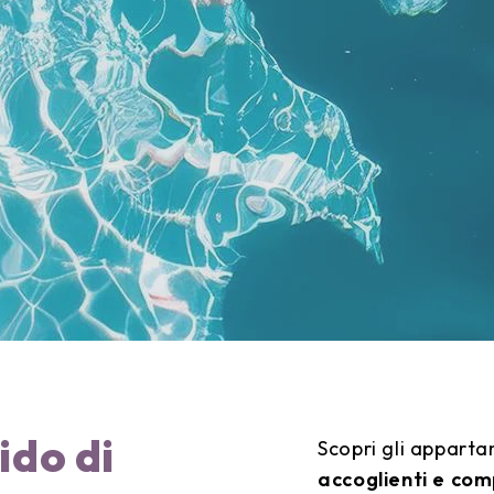
do di
Scopri gli appart
accoglienti e co