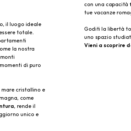
con una capacità
tue vacanze romagn
, il luogo ideale
Goditi la libertà t
essere totale.
uno spazio studiat
ppartamenti
Vieni a scoprire d
 come la nostra
amonti
 momenti di puro
 mare cristallino e
 Romagna, come
ntura
, rende il
ggiorno unico e