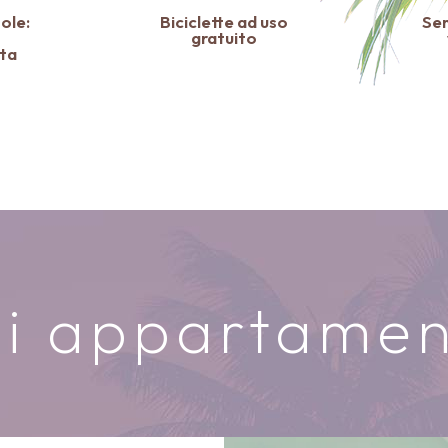
sole:
Biciclette ad uso
Se
gratuito
ta
li appartamen