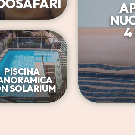
ZOOSAFARI
A
NUO
4
PISCINA
ANORAMICA
N SOLARIUM