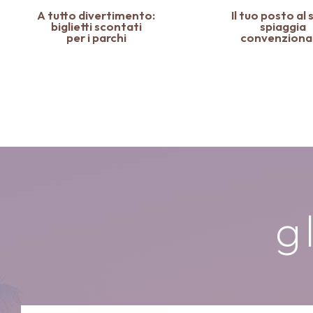
A tutto divertimento:
Il tuo posto al 
biglietti scontati
spiaggia
per i parchi
convenziona
g