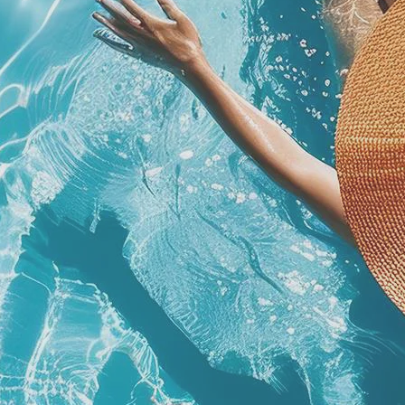
ADULTI
CAMERA 1
VOGLIO RICEVERE OFFERTE ESCLUSIVE!
do il consenso a ricevere materiale informativo
tramite newsletter.