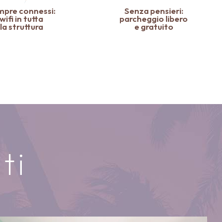
mpre connessi:
Senza pensieri:
wifi in tutta
parcheggio libero
la struttura
e gratuito
ti